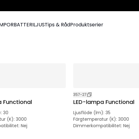
AMPOR
BATTERILJUS
Tips & Råd
Produktserier
357-27
 Functional
LED-lampa Functional
)
:
30
Ljusflöde (lm)
:
35
ur (K)
:
3000
Färgtemperatur (K)
:
3000
ibilitet
:
Nej
Dimmerkompatibilitet
:
Nej