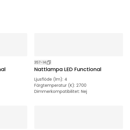
357-14
al
Nattlampa LED Functional
Ljusflöde (lm)
:
4
Färgtemperatur (K)
:
2700
Dimmerkompatibilitet
:
Nej