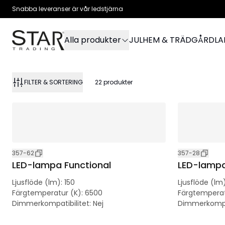
Snabba leveranser är vår ledstjärna
Alla produkter
JUL
HEM & TRÄDGÅRD
L
FILTER & SORTERING
22
produkter
357-62
357-28
LED-lampa Functional
LED-lampa
Ljusflöde (lm)
:
150
Ljusflöde (lm
Färgtemperatur (K)
:
6500
Färgtemperat
Dimmerkompatibilitet
:
Nej
Dimmerkompat