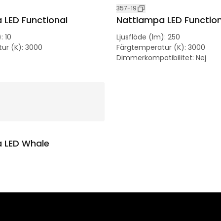
357-19
 LED Functional
Nattlampa LED Function
)
:
10
Ljusflöde (lm)
:
250
ur (K)
:
3000
Färgtemperatur (K)
:
3000
Dimmerkompatibilitet
:
Nej
 LED Whale