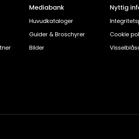
Mediabank
Nyttig in
Huvudkataloger
Integritets
Guider & Broschyrer
Cookie pol
rtner
Bilder
Visselblås