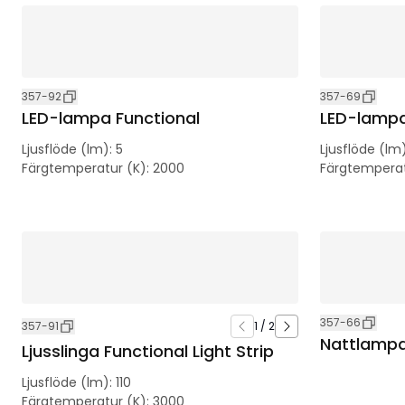
357-92
357-69
LED-lampa Functional
LED-lampa
Ljusflöde (lm)
:
5
Ljusflöde (lm
Färgtemperatur (K)
:
2000
Färgtemperat
357-66
357-91
1
/
2
Nattlampa
Ljusslinga Functional Light Strip
Ljusflöde (lm)
:
110
Färgtemperatur (K)
:
3000