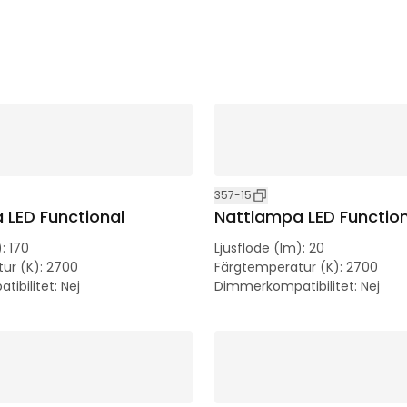
357-15
 LED Functional
Nattlampa LED Function
)
:
170
Ljusflöde (lm)
:
20
ur (K)
:
2700
Färgtemperatur (K)
:
2700
ibilitet
:
Nej
Dimmerkompatibilitet
:
Nej