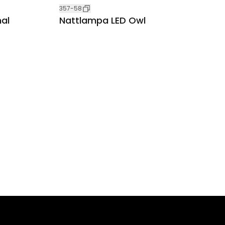
357-58
al
Nattlampa LED Owl