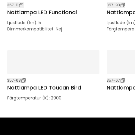
357-11
357-93
Nattlampa LED Functional
Nattlampa
Ljusflöde (lm)
:
5
Ljusflöde (lm
Dimmerkompatibilitet
:
Nej
Färgtemperat
357-68
357-67
Nattlampa LED Toucan Bird
Nattlampa
Färgtemperatur (K)
:
2900