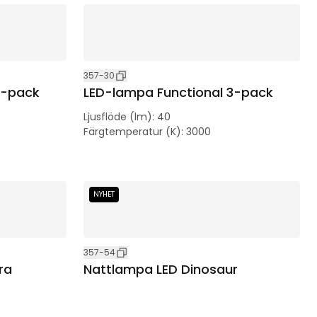
357-30
3-pack
LED-lampa Functional 3-pack
Ljusflöde (lm)
:
40
Färgtemperatur (K)
:
3000
NYHET
357-54
ra
Nattlampa LED Dinosaur