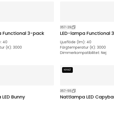
357-29
 Functional 3-pack
LED-lampa Functional 
)
:
40
Ljusflöde (lm)
:
40
ur (K)
:
3000
Färgtemperatur (K)
:
3000
Dimmerkompatibilitet
:
Nej
NYHET
357-55
 LED Bunny
Nattlampa LED Capyba