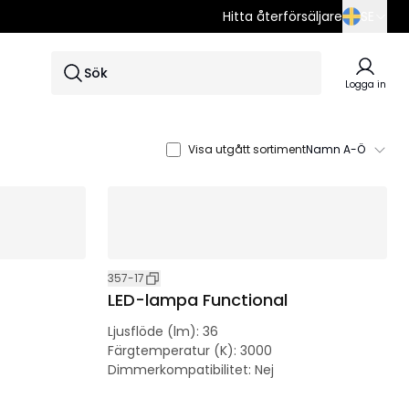
Hitta återförsäljare
SE
SE
Sök
EN
Logga in
DE
Visa utgått sortiment
Namn A-Ö
357-17
LED-lampa Functional
Ljusflöde (lm)
:
36
Färgtemperatur (K)
:
3000
Dimmerkompatibilitet
:
Nej