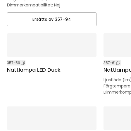
Dimmerkompatibilitet
:
Nej
Ersätts av
357-94
357-59
357-61
Nattlampa LED Duck
Nattlampa
Ljusflöde (lm
Färgtemperat
Dimmerkompat