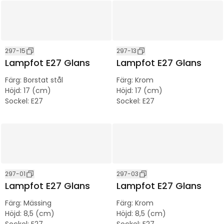
297-15
297-13
Lampfot E27 Glans
Lampfot E27 Glans
Färg
:
Borstat stål
Färg
:
Krom
Höjd
:
17 (cm)
Höjd
:
17 (cm)
Sockel
:
E27
Sockel
:
E27
297-01
297-03
Lampfot E27 Glans
Lampfot E27 Glans
Färg
:
Mässing
Färg
:
Krom
Höjd
:
8,5 (cm)
Höjd
:
8,5 (cm)
Sockel
:
E27
Sockel
:
E27