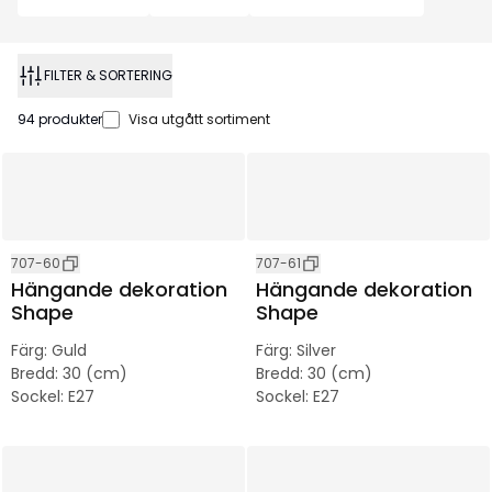
FILTER & SORTERING
94
produkter
Visa utgått sortiment
707-60
707-61
Hängande dekoration
Hängande dekoration
Shape
Shape
Färg
:
Guld
Färg
:
Silver
Bredd
:
30 (cm)
Bredd
:
30 (cm)
Sockel
:
E27
Sockel
:
E27