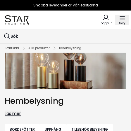
Snabba leveranser är vår ledstjärna
Logga in
Meny
Sök
Startsida
Alla produkter
Hembelysning
Hembelysning
Läs mer
BORDSFÖTTER
UPPHÄNG
TILLBEHÖR BELYSNING