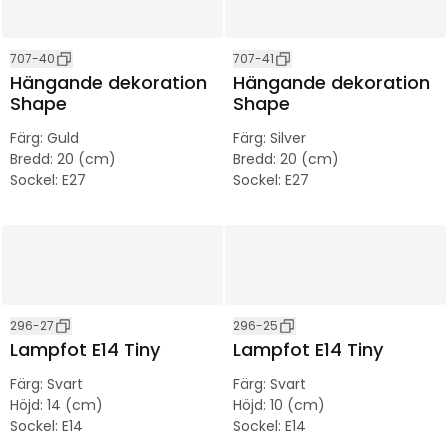
707-40
707-41
Hängande dekoration
Hängande dekoration
Shape
Shape
Färg
:
Guld
Färg
:
Silver
Bredd
:
20 (cm)
Bredd
:
20 (cm)
Sockel
:
E27
Sockel
:
E27
296-27
296-25
Lampfot E14 Tiny
Lampfot E14 Tiny
Färg
:
Svart
Färg
:
Svart
Höjd
:
14 (cm)
Höjd
:
10 (cm)
Sockel
:
E14
Sockel
:
E14