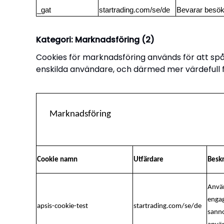
_gat
startrading.com/se/de
Bevarar besöka
Kategori: Marknadsföring (2)
Cookies för marknadsföring används för att sp
enskilda användare, och därmed mer värdefull 
Marknadsföring
Cookie namn
Utfärdare
Beskr
Använ
enga
apsis-cookie-test
startrading.com/se/de
sanno