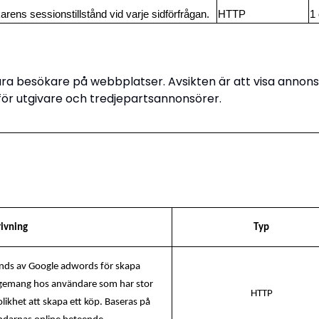
rens sessionstillstånd vid varje sidförfrågan.
HTTP
1
åra besökare på webbplatser. Avsikten är att visa annon
för utgivare och tredjepartsannonsörer.
ivning
Typ
ds av Google adwords för skapa
gemang hos användare som har stor
HTTP
likhet att skapa ett köp. Baseras på