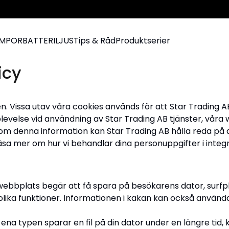
AMPOR
BATTERILJUS
Tips & Råd
Produktserier
icy
en. Vissa utav våra cookies används för att Star Trading 
levelse vid användning av Star Trading AB tjänster, våra 
denna information kan Star Trading AB hålla reda på ant
a mer om hur vi behandlar dina personuppgifter i integri
en webbplats begär att få spara på besökarens dator, sur
l olika funktioner. Informationen i kakan kan också använd
 ena typen sparar en fil på din dator under en längre tid