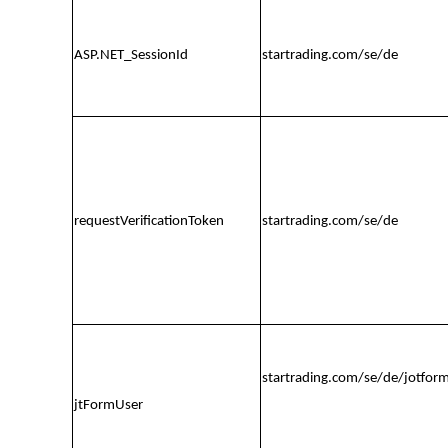
ASP.NET_SessionId
startrading.com/se/de
requestVerificationToken
startrading.com/se/de
startrading.com/se/de/jotfor
jtFormUser