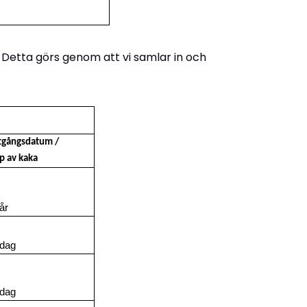
 Detta görs genom att vi samlar in och
tgångsdatum /
p av kaka
år
 dag
 dag