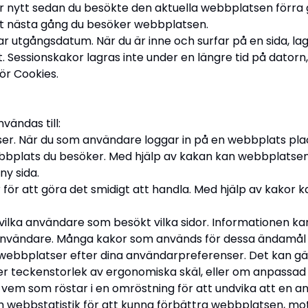
r nytt sedan du besökte den aktuella webbplatsen förr
tt nästa gång du besöker webbplatsen.
utgångsdatum. När du är inne och surfar på en sida, lagras
t. Sessionskakor lagras inte under en längre tid på dator
ör Cookies.
vändas till:
er. När du som användare loggar in på en webbplats place
webbplats du besöker. Med hjälp av kakan kan webbplatsen
y sida.
ör att göra det smidigt att handla. Med hjälp av kakor k
vilka användare som besökt vilka sidor. Informationen k
 användare. Många kakor som används för dessa ändamål ä
sy webbplatser efter dina användarpreferenser. Det kan 
 teckenstorlek av ergonomiska skäl, eller om anpassad so
 vem som röstar i en omröstning för att undvika att en a
m webbstatistik för att kunna förbättra webbplatsen, mot