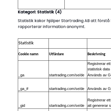
Kategori: Statistik (4)
Statistik kakor hjälper Startrading AB att förs
rapporterar information anonymt.
Statistik
Cookie namn
Utfärdare
Beskrivning
Registrerar et
statistisk dat
_ga
startrading.com/se/de
Används av Go
_ga_#
startrading.com/se/de
Används av Goo
Registrerar et
_gid
startrading.com/se/de
att genererar 