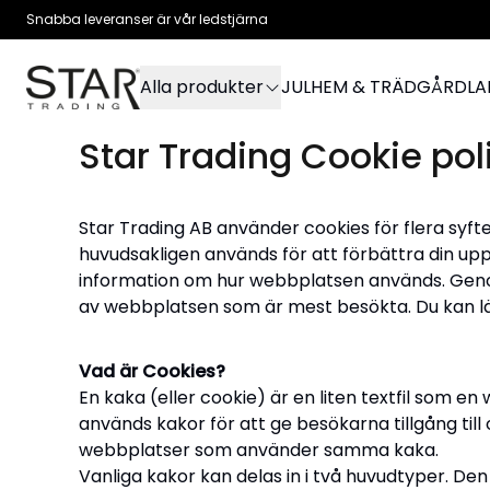
Snabba leveranser är vår ledstjärna
Alla produkter
JUL
HEM & TRÄDGÅRD
L
Star Trading Cookie pol
Star Trading AB använder cookies för flera syft
huvudsakligen används för att förbättra din upp
information om hur webbplatsen används. Genom 
av webbplatsen som är mest besökta. Du kan läs
Vad är Cookies?
En kaka (eller cookie) är en liten textfil som 
används kakor för att ge besökarna tillgång til
webbplatser som använder samma kaka.
Vanliga kakor kan delas in i två huvudtyper. Den