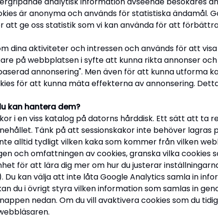
vergripande analytisk information avseende besökares anv
kies är anonyma och används för statistiska ändamål. Goo
 att ge oss statistik som vi kan använda för att förbättr
m dina aktiviteter och intressen och används för att vis
re på webbplatsen i syfte att kunna rikta annonser och 
baserad annonsering". Men även för att kunna utforma ka
es för att kunna mäta effekterna av annonsering. Detta 
 du kan hantera dem?
or i en viss katalog på datorns hårddisk. Ett sätt att ta 
nehållet. Tänk på att sessionskakor inte behöver lagras p
e alltid tydligt vilken kaka som kommer från vilken webb
en och omfattningen av cookies, granska vilka cookies s
enhet för att lära dig mer om hur du justerar inställningar
. Du kan välja att inte låta Google Analytics samla in inf
n du i övrigt styra vilken information som samlas in gen
nappen nedan. Om du vill avaktivera cookies som du tidigar
 webbläsaren.