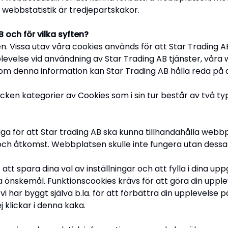
webbstatistik är tredjepartskakor.
 och för vilka syften?
en. Vissa utav våra cookies används för att Star Trading 
levelse vid användning av Star Trading AB tjänster, våra 
denna information kan Star Trading AB hålla reda på ant
ycken kategorier av Cookies som i sin tur består av två t
a för att Star trading AB ska kunna tillhandahålla webbp
 och åtkomst. Webbplatsen skulle inte fungera utan dess
tt spara dina val av inställningar och att fylla i dina up
na önskemål. Funktionscookies krävs för att göra din upple
i har byggt själva b.la. för att förbättra din upplevelse p
j klickar i denna kaka.