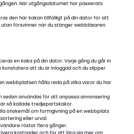
a gången. När utgångsdatumet har passerats
 den här kakan tillfälligt på din dator för att
n, utan försvinner när du stänger webbläsaren.
ras en kaka på din dator. Varje gång du går in
 konstatera att du är inloggad och du slipper
an webbplatsen hålla reda på vilka varor du har
an sedan användas för att anpassa annonsering
r så kallade tredjepartskakor.
gälla önskemål om formgivning på en webbplats
rtering eller urval.
nvändare röstar flera gånger.
ivera kostnader och för att lära sig mer om