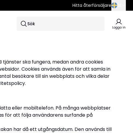
Hitta återförsäljare
SE
SE
Sök
EN
Logga in
DE
AB tjänster ska fungera, medan andra cookies
websidor. Cookies används även för att samla in
al besökare till sin webbplats och vilka delar
tetspolicy.
fplatta eller mobiltelefon. På många webbplatser
as för att följa användarens surfande på
, kakan har då ett utgångsdatum. Den används till