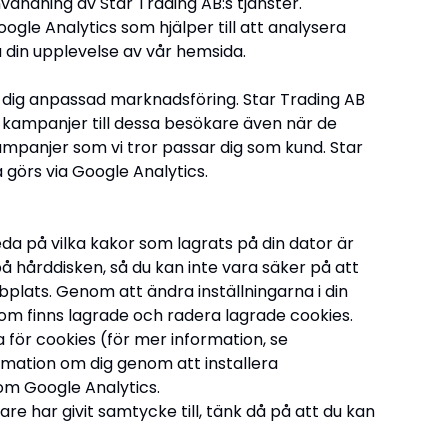
ändning av Star Trading AB:s tjänster.
gle Analytics som hjälper till att analysera
a din upplevelse av vår hemsida.
a dig anpassad marknadsföring. Star Trading AB
kampanjer till dessa besökare även när de
mpanjer som vi tror passar dig som kund. Star
görs via Google Analytics.
reda på vilka kakor som lagrats på din dator är
å hårddisken, så du kan inte vara säker på att
plats. Genom att ändra inställningarna i din
om finns lagrade och radera lagrade cookies.
na för cookies (för mer information, se
ormation om dig genom att installera
om Google Analytics.
e har givit samtycke till, tänk då på att du kan