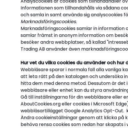
Analyscookies är cookies som tillhandahåller ö
Informationen som tillhandahålls via sådana coo
och samla in samt använda sig analyscookies för
Marknadsföringscookies.
Marknadsföringscookies samlar in information o
samlar främst in anonym information om besöka
besöker andra webbplatser, så kallad "intresse
Trading AB använder även marknadsföringscooki
Hur vet du vilka cookies du använder och hur
Webbläsare sparar i normala fall alla vanliga kak
att leta rätt på den katalogen och undersöka in
hitta dem med denna metod. Dessutom är det int
webbläsare eller enhet kan du styra användning
Gå till inställningarna för din webbläsare eller 
AboutCookies.org eller cookies i Microsoft Edge)
webbläsartillägget Google Analytics Opt-Out. ka
Ändra cookieinställningar genom att klicka på k
behöva rensa cookies som redan har skapats i