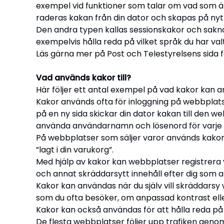
exempel vid funktioner som talar om vad som ä
raderas kakan från din dator och skapas på ny
Den andra typen kallas sessionskakor och saknar 
exempelvis hålla reda på vilket språk du har val
Läs gärna mer på Post och Telestyrelsens sida f
Vad används kakor till?
Här följer ett antal exempel på vad kakor kan an
Kakor används ofta för inloggning på webbplats
på en ny sida skickar din dator kakan till den 
använda användarnamn och lösenord för varje n
På webbplatser som säljer varor används kakor f
”lagt i din varukorg”.
Med hjälp av kakor kan webbplatser registrera 
och annat skräddarsytt innehåll efter dig som
Kakor kan användas när du själv vill skräddar
som du ofta besöker, om anpassad kontrast eller
Kakor kan också användas för att hålla reda på
De flesta webbplatser följer upp trafiken geno