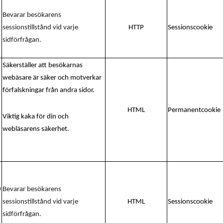
Bevarar besökarens
sessionstillstånd vid varje
HTTP
Sessionscookie
sidförfrågan.
Säkerställer att besökarnas
webäsare är säker och motverkar
förfalskningar från andra sidor.
HTML
Permanentcookie
Viktig kaka för din och
webläsarens säkerhet.
m
Bevarar besökarens
sessionstillstånd vid varje
HTML
Sessionscookie
sidförfrågan.