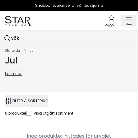
Snabba leveranser är vår ledstjärna
Logga in
Meny
Sök
Startsida
Jul
Jul
Läs mer
FILTER & SORTERING
0
produkter
Visa utgått sortiment
Inga produkter hittades för urvalet