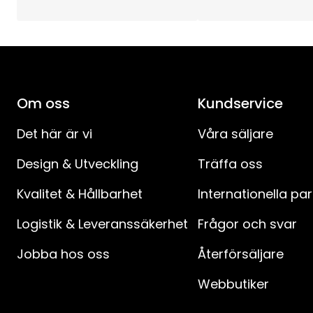
Total effekt (W)
:
Ljuskällans Strömstyrka (mA)
:
Ljuskällans Effekt (W)
:
Om oss
Kundservice
Ljuskällans Spänning (V)
:
Det här är vi
Våra säljare
Design & Utveckling
Träffa oss
Spänning
:
Kvalitet & Hållbarhet
Internationella pa
Anslutningskabelns längd (cm)
:
Logistik & Leveranssäkerhet
Frågor och svar
Anslutningskabel-specifikation
:
Jobba hos oss
Återförsäljare
Avstånd mellan kontakt och strömbrytare (cm)
:
Webbutiker