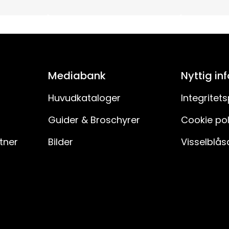
15
55
3
Mediabank
Nyttig in
55V
Huvudkataloger
Integritets
Guider & Broschyrer
Cookie pol
230V AC
rtner
Bilder
Visselblås
180
H03VVH2-F
150