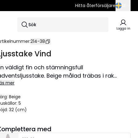
Hitta återförsäljare
SE
SE
Sök
EN
Logga in
DE
rtikelnummer
:
214-38
Ljusstake Vind
En väldigt fin och stämningsfull
adventsljusstake. Beige målad träbas i rak
äs mer
modell med upphöjda ljuskoppar, ger ett
elegant och enkel uttryck till både hemmet och
ärg
:
Beige
den offentliga miljön. Sprider ett behagligt ljus
juskällor
:
5
med sin 7 ljuskällor. Placera i ett fönster eller på
öjd
:
32 (cm)
en skänk för att få en härlig julkänsla.
Storlek 40x32 cm.
Komplettera med