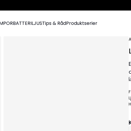
AMPOR
BATTERILJUS
Tips & Råd
Produktserier
A
L
F
L
H