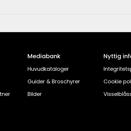
Vit
57
7391482073242
64
139-07-1
Mediabank
Nyttig in
7.5
Huvudkataloger
Integritets
Guider & Broschyrer
Cookie pol
Inomhus
rtner
Bilder
Visselblås
3
Ja
LED