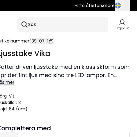
Hitta återförsäljare
SE
SE
Sök
EN
Logga in
DE
rtikelnummer
:
139-07-1
Ljusstake Vika
Batteridriven ljusstake med en klassiskform som
sprider fint ljus med sina tre LED lampor. En
äs mer
ljusstake att ta fram så fort mörkret tagit plats
utanför fönstret.Lättplacerad i både fönster och
ärg
:
Vit
på skänk. Ljusstaken kan vikas ihop och blir
juskällor
:
3
därför lätt att förvara. Denna produkt har FSC®-
öjd
:
64 (cm)
märkning.
Storlek 57x64 cm.
Komplettera med