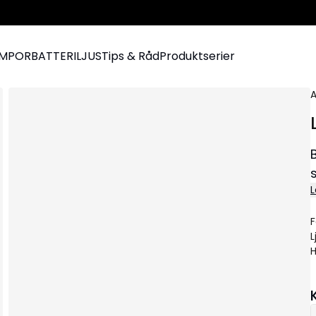
AMPOR
BATTERILJUS
Tips & Råd
Produktserier
A
L
F
L
H