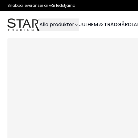
Snabba leveranser är vår ledstjärna
Alla produkter
JUL
HEM & TRÄDGÅRD
L