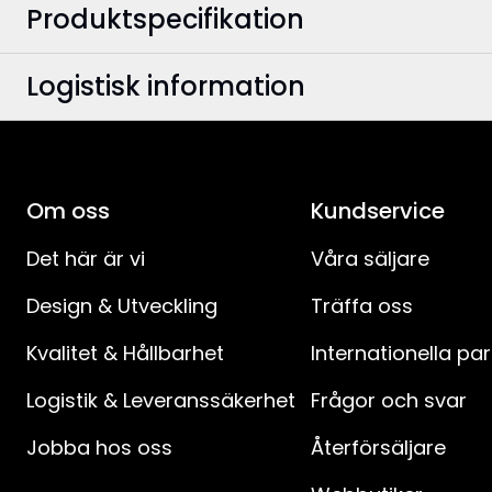
Produktspecifikation
Logistisk information
Färg
:
Bredd
:
EAN-kod
:
Höjd
:
Om oss
Artikelnummer
:
Kundservice
Djup
:
Det här är vi
Våra säljare
Design & Utveckling
Träffa oss
Användningsområde
:
Kvalitet & Hållbarhet
Internationella pa
Ljuskällor
:
Logistik & Leveranssäkerhet
Frågor och svar
Ljuskälla ingår
:
Jobba hos oss
Återförsäljare
Typ av ljuskälla
: