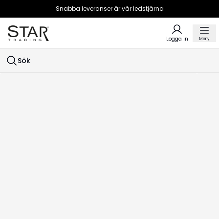
Snabba leveranser är vår ledstjärna
Logga in
Meny
Sök