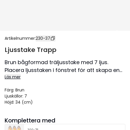
Artikelnummer
:
230-37
Ljusstake Trapp
Brun bågformad träljusstake med 7 ljus.
Placera ljusstaken i fönstret för att skapa en
Läs mer
härlig adventsstämning i hemmet.
Storlek 57x34 cm.
Färg
:
Brun
Ljuskällor
:
7
Höjd
:
34 (cm)
Komplettera med
300-75