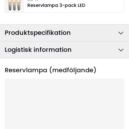
Reservlampa 3-pack LED
Produktspecifikation
Logistisk information
Färg
:
Brun
Anslutningskabelns
Vit
EAN-kod
:
7391482035707
Reservlampa (medföljande)
färg
:
Artikelnummer
:
230-37
Bredd
:
57
Höjd
:
34
Djup
:
6