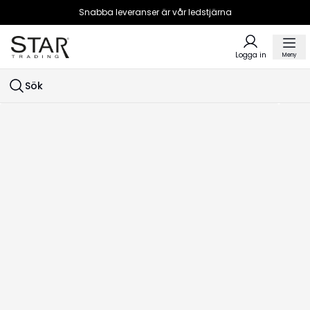
Snabba leveranser är vår ledstjärna
Logga in
Meny
Sök