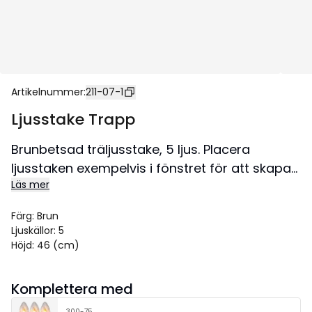
Artikelnummer
:
211-07-1
Ljusstake Trapp
Brunbetsad träljusstake, 5 ljus. Placera
ljusstaken exempelvis i fönstret för att skapa
Läs mer
en härlig adventsstämning i hemmet. Denna
produkt har FSC®-märkning.
Färg
:
Brun
Storlek 24x46 cm.
Ljuskällor
:
5
Höjd
:
46 (cm)
Komplettera med
300-75