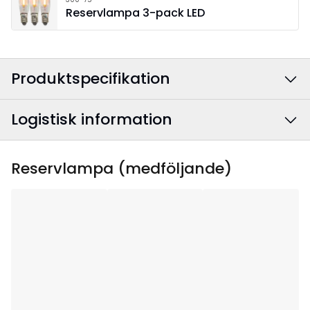
Reservlampa 3-pack LED
Produktspecifikation
Logistisk information
Färg
:
Brun
Anslutningskabelns
Vit
EAN-kod
:
7391482074331
Reservlampa (medföljande)
färg
:
Artikelnummer
:
211-07-1
Bredd
:
24
Höjd
:
46
Djup
:
9