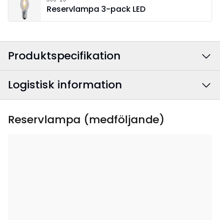
Reservlampa 3-pack LED
Produktspecifikation
Logistisk information
Färg
:
Svart
Anslutningskabelns
Textil svart
EAN-kod
:
7391482031471
Reservlampa (medföljande)
färg
:
Artikelnummer
:
644-66
Bredd
:
38
Höjd
:
64
Djup
:
10