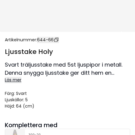
Artikelnummer
:
644-66
Ljusstake Holy
Svart träljusstake med 5st ljuspipor i metall.
Denna snygga ljusstake ger ditt hem en
Läs mer
känsla av nordisk inrednings stil .
Storlek 38x64 cm.
Färg
:
Svart
Ljuskällor
:
5
Höjd
:
64 (cm)
Komplettera med
300-20