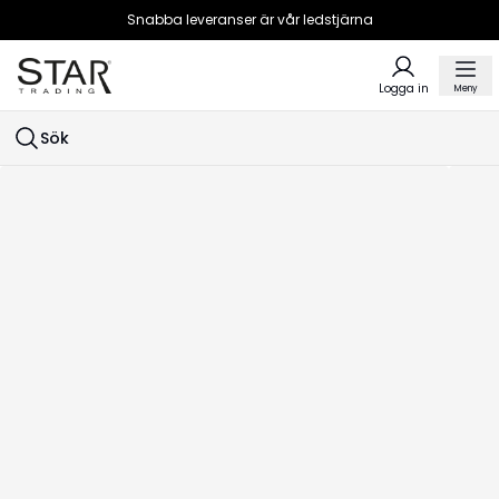
Snabba leveranser är vår ledstjärna
Logga in
Meny
Sök