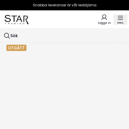
Snabba leveranser är vår ledstjärna
Logga in
Meny
Sök
UTGÅTT