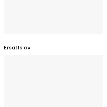
Användningsområde
:
Inomhus
Ljuskällor
:
5
Ljuskälla ingår
:
Ja
Sockel
:
E10
Ersätts av
Total effekt (W)
:
15
Ljuskällans
55
Strömstyrka (mA)
:
Ljuskällans Effekt (W)
:
3
Ljuskällans Spänning
55V
(V)
: