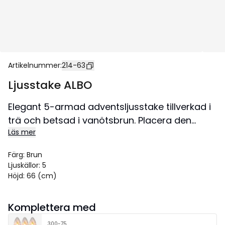
Artikelnummer
:
214-63
Ljusstake ALBO
Elegant 5-armad adventsljusstake tillverkad i
trä och betsad i vanötsbrun. Placera den
Läs mer
eleganta ljusstaken i ett fönster för en härlig
julstämning.
Färg
:
Brun
Ljuskällor
:
5
Höjd
:
66 (cm)
Komplettera med
300-75