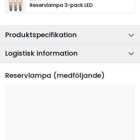
Reservlampa 3-pack LED
Produktspecifikation
Logistisk information
Färg
:
Brun
Anslutningskabelns
Vit
EAN-kod
:
7391482066961
Reservlampa (medföljande)
färg
:
Artikelnummer
:
214-63
Bredd
:
51
Höjd
:
66
Djup
:
8.5