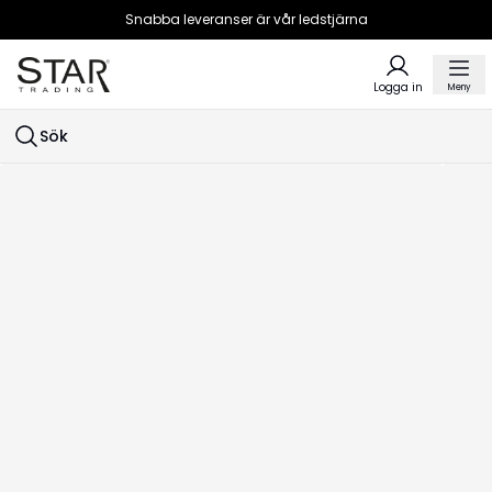
Snabba leveranser är vår ledstjärna
Logga in
Meny
Sök