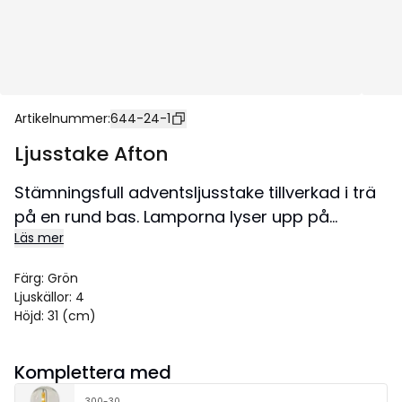
Artikelnummer
:
644-24-1
Ljusstake Afton
Stämningsfull adventsljusstake tillverkad i trä
på en rund bas. Lamporna lyser upp på
Läs mer
granen och skapar ett fint ljussken. En
ljusstake som kan stå framme hela vintern.
Färg
:
Grön
Den runda designen gör att den är fin från alla
Ljuskällor
:
4
vinklar och därför lättplacerad i både fönster
Höjd
:
31 (cm)
och på skänk eller kanske till och med ett
bord. Denna produkt har FSC®-märkning.
Komplettera med
Storlek 21x31 cm.
300-30