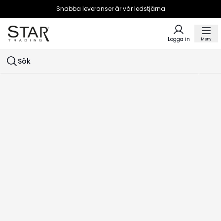
Snabba leveranser är vår ledstjärna
Logga in
Meny
Sök