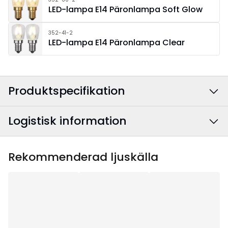
LED-lampa E14 Päronlampa Soft Glow
352-41-2
LED-lampa E14 Päronlampa Clear
Produktspecifikation
Logistisk information
Färg
:
Krom
Anslutningskabelns
Svart
EAN-kod
:
7391482063489
Rekommenderad ljuskälla
färg
:
Artikelnummer
:
151-01
Bredd
:
51
Höjd
:
91