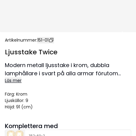
Artikelnummer
:
151-01
Ljusstake Twice
Modern metall ljusstake i krom, dubbla
lamphållare i svart på alla armar förutom
Läs mer
topplampan. Dekorera till advent eller året
runt som en fin inredningsdetalj. Passar både
Färg
:
Krom
hem och offentlig miljö.
Ljuskällor
:
9
Storlek 51x91 cm.
Höjd
:
91 (cm)
Komplettera med
352-60-2