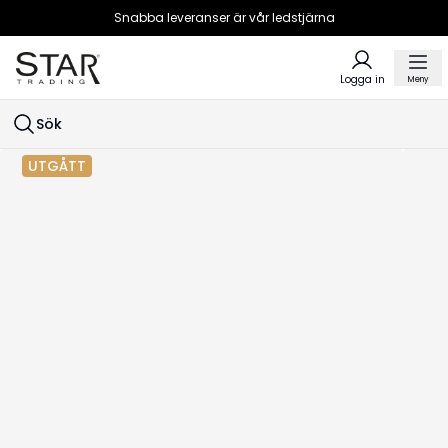
Snabba leveranser är vår ledstjärna
Logga in
Meny
Sök
UTGÅTT