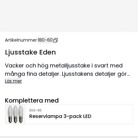
Artikelnummer
:
180-60
Ljusstake Eden
Vacker och hög metalljusstake i svart med
många fina detaljer. Ljusstakens detaljer gör
Läs mer
den speciell och iögonfallande. Med sina 5 ljus
skapar den en mysig belysning.
Komplettera med
300-95
Reservlampa 3-pack LED