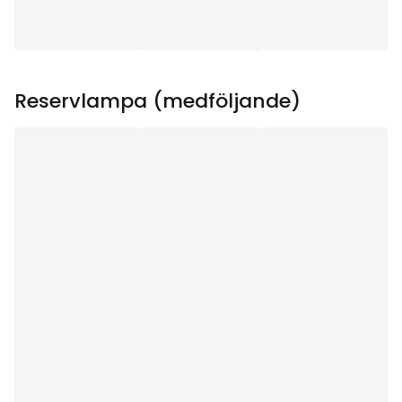
Ljuskälla ingår
:
Ja
Sockel
:
E10
Reservlampa (medföljande)
Lystid (h)
:
1000
Total effekt (W)
:
9
Transformator
:
24V AC 10VA IP20 Euro-
kontakt
Ljuskällans
75
Strömstyrka (mA)
:
Ljuskällans Effekt (W)
:
1.8
Ljuskällans Spänning
24V