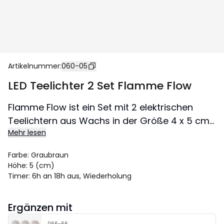
Artikelnummer
:
060-05
LED Teelichter 2 Set Flamme Flow
Flamme Flow ist ein Set mit 2 elektrischen
Teelichtern aus Wachs in der Größe 4 x 5 cm
Mehr lesen
inklusive Flamme. Die Kerze hat eine glänzende
Oberfläche unter der Flamme, die wie
Farbe
:
Graubraun
flüssiges Wachs aussieht, wodurch die Kerze
Höhe
:
5 (cm)
in Kombination mit der natürlichen,
Timer
:
6h an 18h aus, Wiederholung
warmweißen Flamme noch realistischer wirkt.
Diese LED-Leuchte ist eine schöne Dekoration,
Ergänzen mit
sowohl allein als auch in einer Gruppe mit
066-66