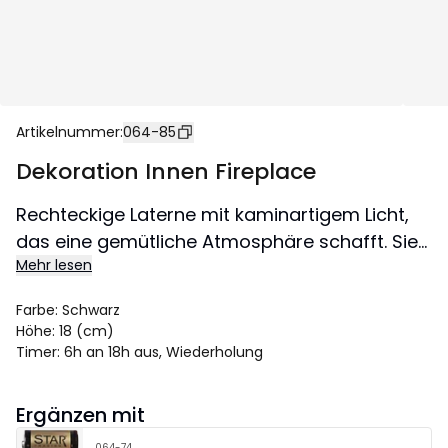
Artikelnummer
:
064-85
Dekoration Innen Fireplace
Rechteckige Laterne mit kaminartigem Licht,
das eine gemütliche Atmosphäre schafft. Sie
Mehr lesen
wird mit 3 C-Batterien betrieben, die nicht im
Lieferumfang enthalten sind.
Farbe
:
Schwarz
Höhe
:
18 (cm)
Timer
:
6h an 18h aus, Wiederholung
Ergänzen mit
064-74