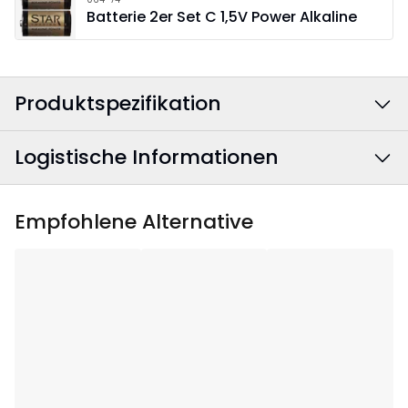
Batterie 2er Set C 1,5V Power Alkaline
Produktspezifikation
Logistische Informationen
Farbe
:
Schwarz
Breite
:
30
EAN Barcode
:
7391482042347
Empfohlene Alternative
Höhe
:
18
Artikelnummer
:
064-85
Tiefe
:
11
Anwendungsgebiet
:
Innenbereich
Anzahl der
1