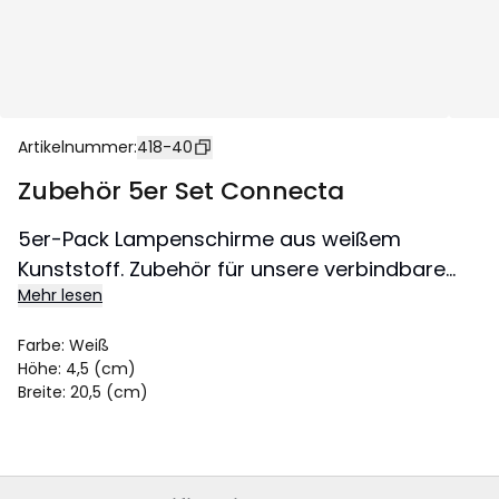
Artikelnummer
:
418-40
Zubehör 5er Set Connecta
5er-Pack Lampenschirme aus weißem
Kunststoff. Zubehör für unsere verbindbare
Mehr lesen
Party-Lichterkette Connecta und das
Outdoor-Kabelset.
Farbe
:
Weiß
Grössel 20,5x4,5 cm.
Höhe
:
4,5 (cm)
Breite
:
20,5 (cm)