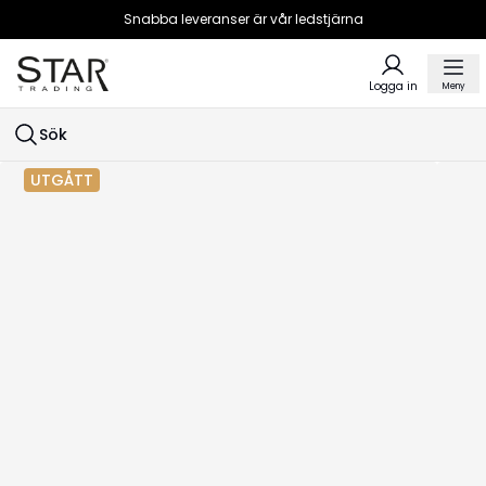
Snabba leveranser är vår ledstjärna
Logga in
Meny
Sök
UTGÅTT