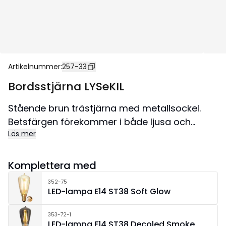
Artikelnummer
:
257-33
Bordsstjärna LYSeKIL
Stående brun trästjärna med metallsockel.
Betsfärgen förekommer i både ljusa och
Läs mer
mörka toner. Fin dekoration att ha på bordet
och i fönstret. Kombinera stjärnan med en
snygg ljuskälla.
Komplettera med
352-75
LED-lampa E14 ST38 Soft Glow
353-72-1
LED-lampa E14 ST38 Decoled Smoke