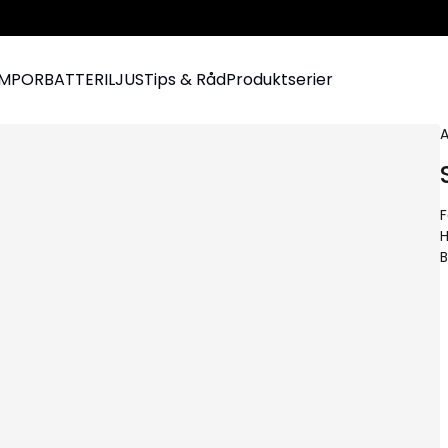
AMPOR
BATTERILJUS
Tips & Råd
Produktserier
A
F
H
B