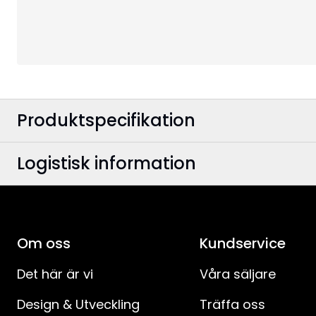
Produktspecifikation
Logistisk information
Färg
:
Anslutningskabelns färg
:
EAN-kod
:
Bredd
:
Om oss
Artikelnummer
:
Kundservice
Höjd
:
Det här är vi
Våra säljare
Design & Utveckling
Träffa oss
Användningsområde
: