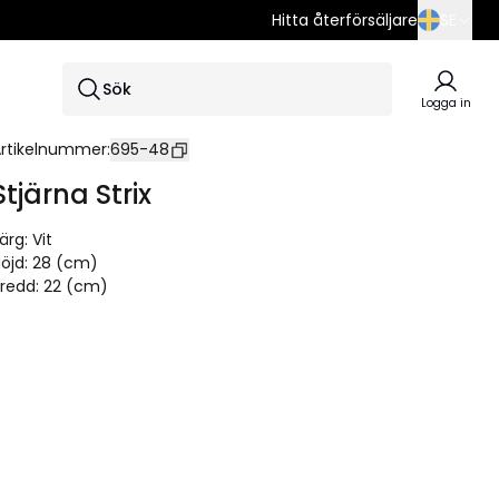
Hitta återförsäljare
SE
SE
Sök
EN
Logga in
DE
rtikelnummer
:
695-48
Stjärna Strix
ärg
:
Vit
öjd
:
28 (cm)
redd
:
22 (cm)