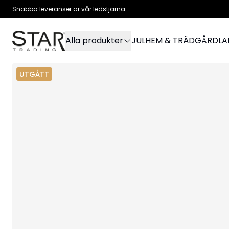
Snabba leveranser är vår ledstjärna
Alla produkter
JUL
HEM & TRÄDGÅRD
L
UTGÅTT