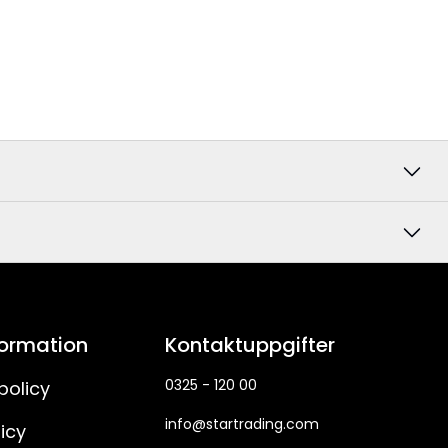
formation
Kontaktuppgifter
0325 - 120 00
policy
info@startrading.com
icy