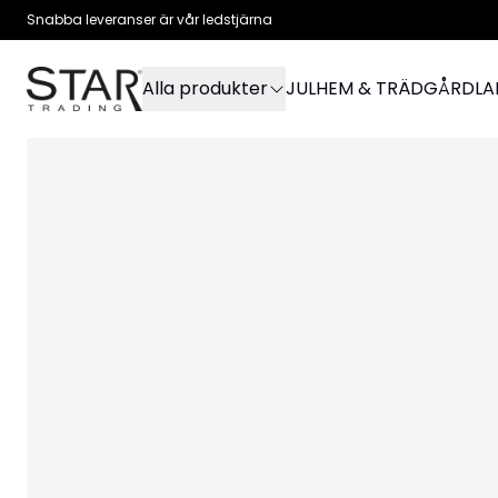
Snabba leveranser är vår ledstjärna
Alla produkter
JUL
HEM & TRÄDGÅRD
L