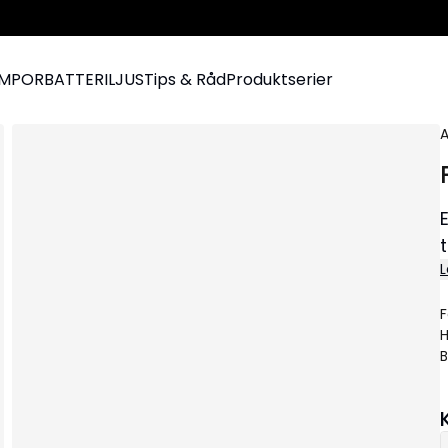
AMPOR
BATTERILJUS
Tips & Råd
Produktserier
A
L
F
H
B