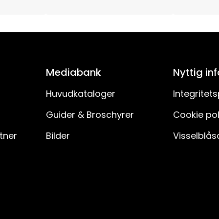
Mediabank
Nyttig in
Huvudkataloger
Integritets
Guider & Broschyrer
Cookie pol
rtner
Bilder
Visselblås