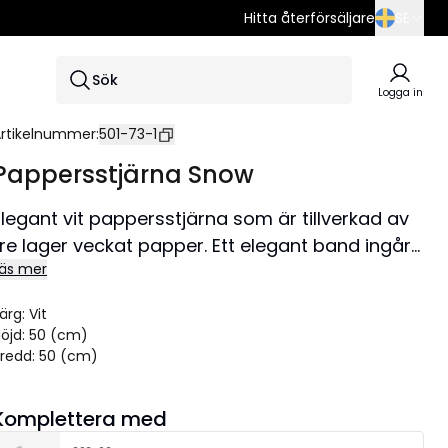
Hitta återförsäljare
SE
SE
Sök
EN
Logga in
DE
rtikelnummer
:
501-73-1
Pappersstjärna Snow
Elegant vit pappersstjärna som är tillverkad av
tre lager veckat papper. Ett elegant band ingår
äs mer
för att lättare kunna hänga upp stjärnan.
Stjärnan sprider stämning och ger hemmet den
ärg
:
Vit
där speciella julkänslan. Kan hängas både i
öjd
:
50 (cm)
fönster och mot en vägg. Denna produkt har
redd
:
50 (cm)
FSC®-märkning.
Storlek 50x50 cm.
Komplettera med