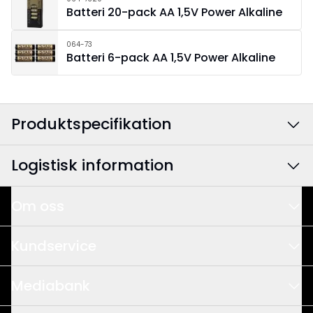
Batteri 20-pack AA 1,5V Power Alkaline
064-73
Batteri 6-pack AA 1,5V Power Alkaline
Produktspecifikation
Logistisk information
Färg
:
Vit
Bredd
:
25.5
Om oss
EAN-kod
:
7391482016188
Höjd
:
35
Det här är vi
Artikelnummer
:
650-00
Kundservice
Design & Utveckling
Djup
:
12
Våra säljare
Mediabank
Kvalitet & Hållbarhet
Träffa oss
Användningsområde
:
Inomhus