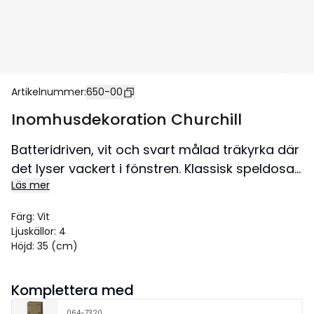
Artikelnummer
:
650-00
Inomhusdekoration Churchill
Batteridriven, vit och svart målad träkyrka där
det lyser vackert i fönstren. Klassisk speldosa
Läs mer
spelar Stilla natt. Fantastisk advent och
juldekoration för den perfekta julkänslan.
Färg
:
Vit
Storlek 25,5x35 cm.
Ljuskällor
:
4
Höjd
:
35 (cm)
Komplettera med
064-7320