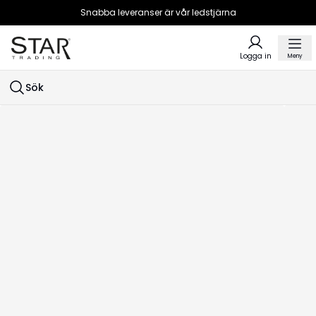
Snabba leveranser är vår ledstjärna
Logga in
Meny
Sök