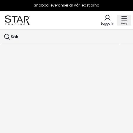
Snabba leveranser är vår ledstjärna
Logga in
Meny
Sök