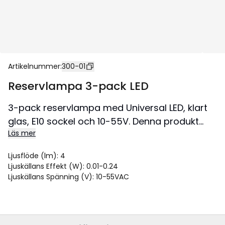
Artikelnummer
:
300-01
Reservlampa 3-pack LED
3-pack reservlampa med Universal LED, klart
glas, E10 sockel och 10-55V. Denna produkt
Läs mer
passar till ljusstakar med 4-25 lampor och
stickkontakt. För inomhusbruk.
Ljusflöde (lm)
:
4
Ljuskällans Effekt (W)
:
0.01-0.24
Ljuskällans Spänning (V)
:
10-55VAC